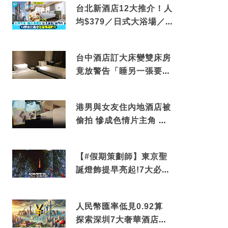
台北新酒店12大推介！人
均$379／日式大浴場／1
分鐘到捷運／米芝蓮推介
台中酒店訂大床變雙床房
竟放警告「睡另一張要加
錢」網民：好孤寒
港男與女友住內地酒店被
偷拍 慘成色情片主角 鏡
頭位置曝光 逾180間酒店
中招
【#假期策劃師】東京聖
誕燈飾提早亮起!7大必去
打卡點 快把路線收藏吧
人民幣匯率低見0.92算
探索深圳7大奢華酒店體