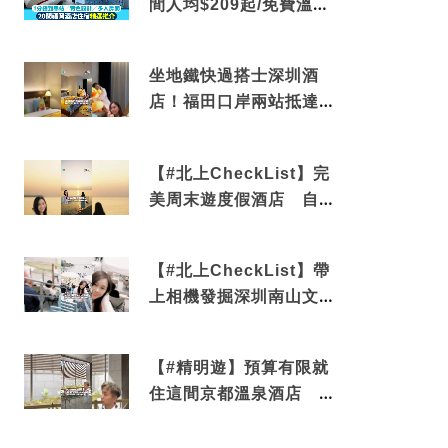
間人均$209起/免費溫泉/
近博多車站
坐地鐵快過搭士深圳酒
店！福田口岸兩站抵達
還有免費烘洗服務
【#北上CheckList】完
美周末遊度假酒店 自帶
電影院 必打卡深圳膠囊
列車
【#北上CheckList】帶
上相機發掘深圳南山文藝
角落 2天1夜住進海景套
房享受私人時光
【#精明遊】預算有限就
住這間京都溫泉酒店 車
站行5分鐘可達 必吃自助
早餐