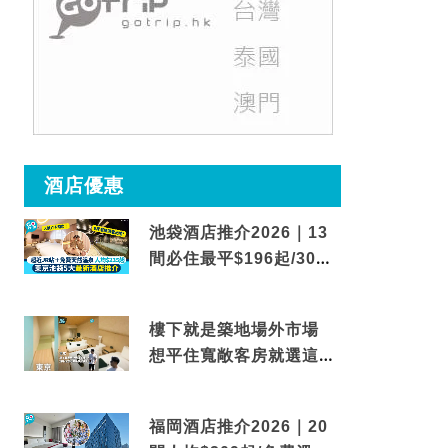
酒店優惠
池袋酒店推介2026｜13
間必住最平$196起/30秒
到車站/免費碳酸溫泉
樓下就是築地場外市場
想平住寬敞客房就選這間
東京酒店
福岡酒店推介2026｜20