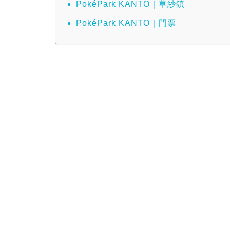
PokéPark KANTO｜草紗鎮
PokéPark KANTO｜門票