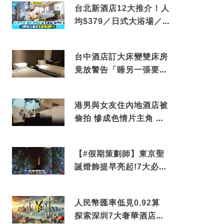
台北新酒店12大推介！人
均$379／日式大浴場／1
分鐘到捷運／米芝蓮推介
台中酒店訂大床變雙床房
竟放警告「睡另一張要加
錢」網民：好孤寒
港男與女友住內地酒店被
偷拍 慘成色情片主角 鏡
頭位置曝光 逾180間酒店
中招
【#假期策劃師】東京聖
誕燈飾提早亮起!7大必去
打卡點 快把路線收藏吧
人民幣匯率低見0.92算
探索深圳7大奢華酒店體