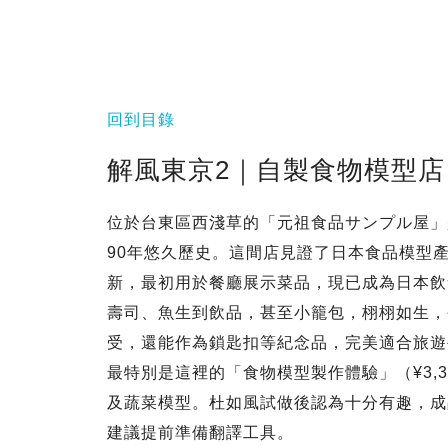
回到目錄
解風東京2｜自製食物模型店
位於台東區西淺草的「元祖食品サンプル屋」
90年悠久歷史。這間店見證了日本食品模型
新，最初用於餐廳展示菜品，現已成為日本飲
壽司、魚生到飲品，甚至小籠包，栩栩如生，
受，還能作為鎖匙扣等紀念品，完美適合旅遊
最特別是這裡的「食物模型製作體驗」（¥3,3
及蔬菜模型。杜如風試做後認為十分有趣，成
建議提前準備翻譯工具。