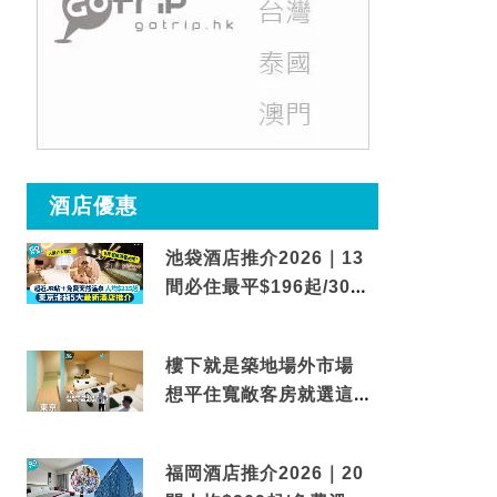
酒店優惠
池袋酒店推介2026｜13
間必住最平$196起/30秒
到車站/免費碳酸溫泉
樓下就是築地場外市場
想平住寬敞客房就選這間
東京酒店
福岡酒店推介2026｜20