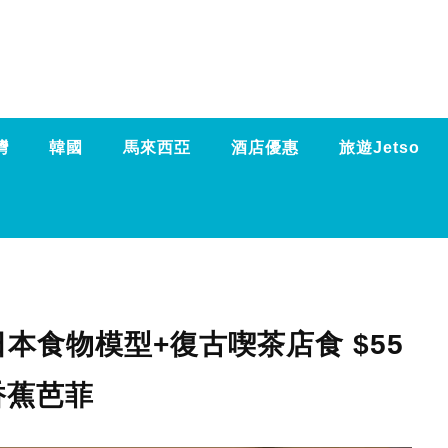
灣
韓國
馬來西亞
酒店優惠
旅遊Jetso
本食物模型+復古喫茶店食 $55
香蕉芭菲