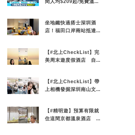
間人均$209起/免費溫泉/
近博多車站
坐地鐵快過搭士深圳酒
店！福田口岸兩站抵達
還有免費烘洗服務
【#北上CheckList】完
美周末遊度假酒店 自帶
電影院 必打卡深圳膠囊
列車
【#北上CheckList】帶
上相機發掘深圳南山文藝
角落 2天1夜住進海景套
房享受私人時光
【#精明遊】預算有限就
住這間京都溫泉酒店 車
站行5分鐘可達 必吃自助
早餐