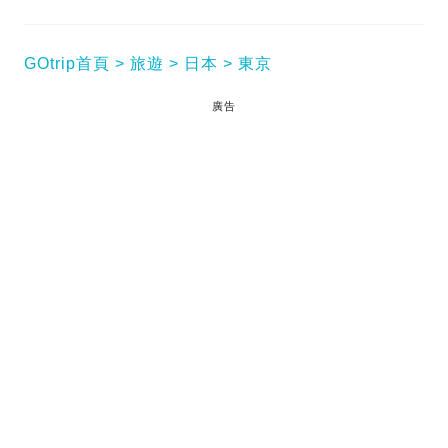
GOtrip首頁
旅遊
日本
東京
廣告
解風東京2｜杜如風（Helen）主持的《解風》系列，