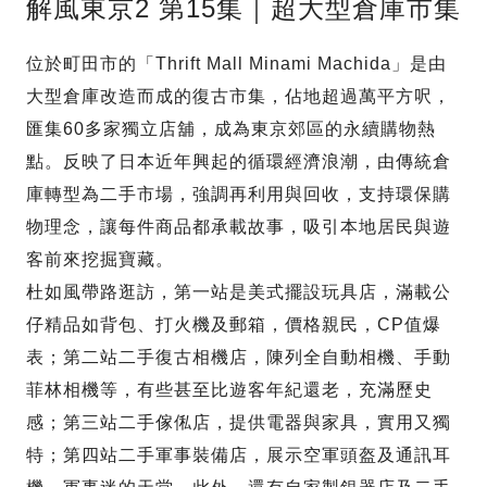
解風東京2 第15集｜超大型倉庫市集
位於町田市的「Thrift Mall Minami Machida」是由
大型倉庫改造而成的復古市集，佔地超過萬平方呎，
匯集60多家獨立店舖，成為東京郊區的永續購物熱
點。反映了日本近年興起的循環經濟浪潮，由傳統倉
庫轉型為二手市場，強調再利用與回收，支持環保購
物理念，讓每件商品都承載故事，吸引本地居民與遊
客前來挖掘寶藏。
杜如風帶路逛訪，第一站是美式擺設玩具店，滿載公
仔精品如背包、打火機及郵箱，價格親民，CP值爆
表；第二站二手復古相機店，陳列全自動相機、手動
菲林相機等，有些甚至比遊客年紀還老，充滿歷史
感；第三站二手傢俬店，提供電器與家具，實用又獨
特；第四站二手軍事裝備店，展示空軍頭盔及通訊耳