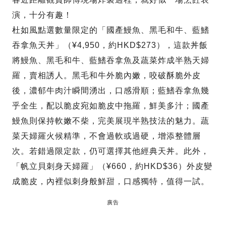
演，十分有趣！
杜如風點選數量限定的「國產鰻魚、黑毛和牛、藍鰭
吞拿魚天丼」（¥4,950，約HKD$273），這款丼飯
將鰻魚、黑毛和牛、藍鰭吞拿魚及蔬菜炸成半熟天婦
羅，賣相誘人。黑毛和牛外脆內嫩，咬破酥脆外皮
後，濃郁牛肉汁瞬間湧出，口感滑順；藍鰭吞拿魚幾
乎全生，配以脆皮宛如脆皮中拖羅，鮮美多汁；國產
鰻魚則保持軟嫩不柴，完美展現半熟技法的魅力。蔬
菜天婦羅火候精準，不會過軟或過硬，增添整體層
次。若錯過限定款，仍可選擇其他經典天丼。此外，
「帆立貝刺身天婦羅」（¥660，約HKD$36）外皮變
成脆皮，內裡似刺身般鮮甜，口感獨特，值得一試。
廣告