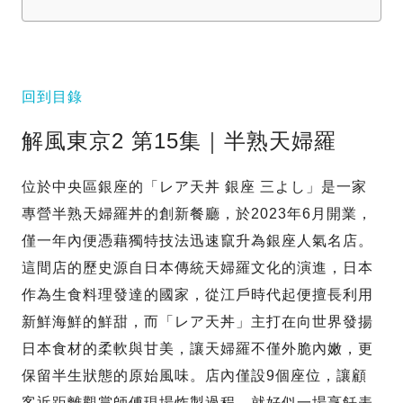
回到目錄
解風東京2 第15集｜半熟天婦羅
位於中央區銀座的「レア天丼 銀座 三よし」是一家
專營半熟天婦羅丼的創新餐廳，於2023年6月開業，
僅一年內便憑藉獨特技法迅速竄升為銀座人氣名店。
這間店的歷史源自日本傳統天婦羅文化的演進，日本
作為生食料理發達的國家，從江戶時代起便擅長利用
新鮮海鮮的鮮甜，而「レア天丼」主打在向世界發揚
日本食材的柔軟與甘美，讓天婦羅不僅外脆內嫩，更
保留半生狀態的原始風味。店內僅設9個座位，讓顧
客近距離觀賞師傅現場炸製過程，就好似一場烹飪表