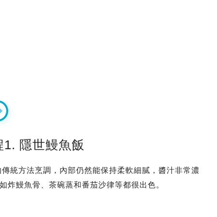
1. 隱世鰻魚飯
的傳統方法烹調，內部仍然能保持柔軟細膩，醬汁非常濃
如炸鰻魚骨、茶碗蒸和番茄沙律等都很出色。