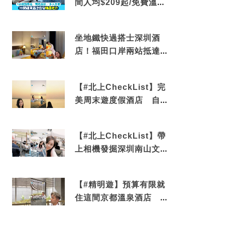
間人均$209起/免費溫泉/
近博多車站
坐地鐵快過搭士深圳酒
店！福田口岸兩站抵達
還有免費烘洗服務
【#北上CheckList】完
美周末遊度假酒店 自帶
電影院 必打卡深圳膠囊
列車
【#北上CheckList】帶
上相機發掘深圳南山文藝
角落 2天1夜住進海景套
房享受私人時光
【#精明遊】預算有限就
住這間京都溫泉酒店 車
站行5分鐘可達 必吃自助
早餐