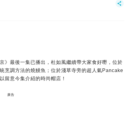
京》最後一集已播出，杜如風繼續帶大家食好嘢，位於
烹調方法的燒鰻魚；位於淺草寺旁的超人氣Pancake
以留意今集介紹的時尚帽店！
廣告