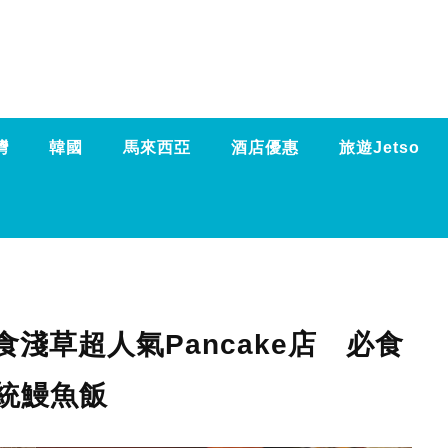
灣
韓國
馬來西亞
酒店優惠
旅遊Jetso
淺草超人氣Pancake店 必食
統鰻魚飯