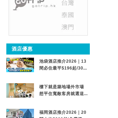
酒店優惠
池袋酒店推介2026｜13
間必住最平$196起/30秒
到車站/免費碳酸溫泉
樓下就是築地場外市場
想平住寬敞客房就選這間
東京酒店
福岡酒店推介2026｜20