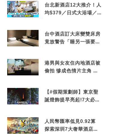
台北新酒店12大推介！人
均$379／日式大浴場／1
分鐘到捷運／米芝蓮推介
台中酒店訂大床變雙床房
竟放警告「睡另一張要加
錢」網民：好孤寒
港男與女友住內地酒店被
偷拍 慘成色情片主角 鏡
頭位置曝光 逾180間酒店
中招
【#假期策劃師】東京聖
誕燈飾提早亮起!7大必去
打卡點 快把路線收藏吧
人民幣匯率低見0.92算
探索深圳7大奢華酒店體