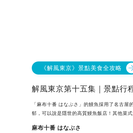
《解風東京》景點美食全攻略
解風東京第十五集｜景點行程
「麻布十番 はなぶさ」的鰻魚採用了名古屋
郁，可以說是隱世的高質鰻魚飯店！其他菜式
麻布十番 はなぶさ