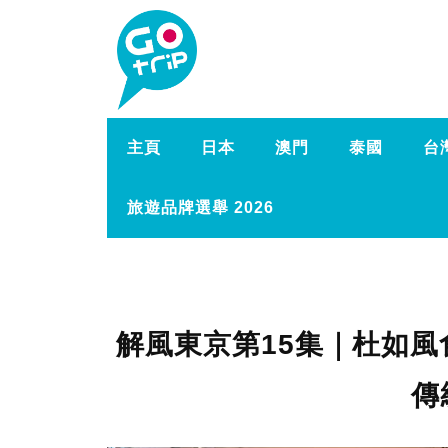
主頁
日本
澳門
泰國
台
旅遊品牌選舉 2026
解風東京第15集｜杜如風食
傳