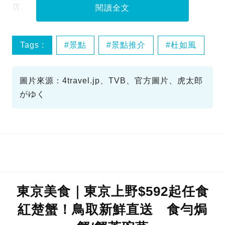
店。
閱讀全文
Tags :
景點
景點推介
杜如風
第11集
圖片來源：4travel.jp、TVB、官方圖片、虎太郎
がゆく
東京美食｜東京上野$592起任食
紅楚蟹！鳥取新鮮直送 食勻焗