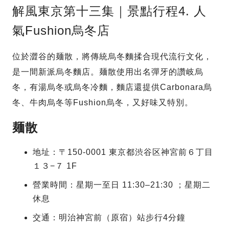
解風東京第十三集｜景點行程4. 人
氣Fushion烏冬店
位於澀谷的麺散，將傳統烏冬麵揉合現代流行文化，
是一間新派烏冬麵店。麺散使用出名彈牙的讚岐烏
冬，有湯烏冬或烏冬冷麵，麵店還提供Carbonara烏
冬、牛肉烏冬等Fushion烏冬，又好味又特別。
麺散
地址：〒150-0001 東京都渋谷区神宮前６丁目
１３−７ 1F
營業時間：星期一至日 11:30–21:30 ；星期二
休息
交通：明治神宮前（原宿）站步行4分鐘