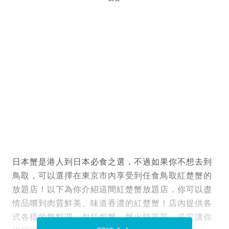
日本蟹是港人到日本必食之選，不過如果你不想去到
鳥取，可以選擇在東京市內享受到任食鳥取紅楚蟹的
放題店！以下為你介紹這間紅楚蟹放題店，你可以盡
情品嚐到肉質鮮美、味道香濃的紅楚蟹！店內提供各
式各樣的蟹料理，包括焗蟹、蟹火鍋等等，必定讓你