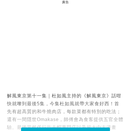
廣告
解風東京第十一集｜杜如風主持的《解風東京》話咁
快就嚟到最後5集，今集杜如風就帶大家食好西！首
先有超高質的和牛燒肉店，每款菜都有特別的吃法；
還有一間隱世Omakase，師傅會為食客提供五官全體
驗。最後當然係行街去帽專門店以及超大中古漫畫