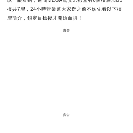
以一眼看到，這間MEGA驚安の殿堂有6個樓層加B1
樓共7層，24小時營業兼大家逛之前不妨先看以下樓
層簡介，鎖定目標後才開始血拼！
廣告
廣告