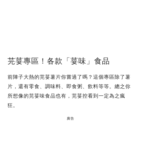
芫荽專區！各款「荽味」食品
前陣子大熱的芫荽薯片你嘗過了嗎？這個專區除了薯
片，還有零食、調味料、即食粥、飲料等等。總之你
所想像的芫荽味食品也有，芫荽控看到一定為之瘋
狂。
廣告