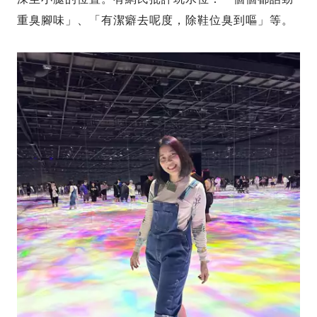
重臭腳味」、「有潔癖去呢度，除鞋位臭到嘔」等。