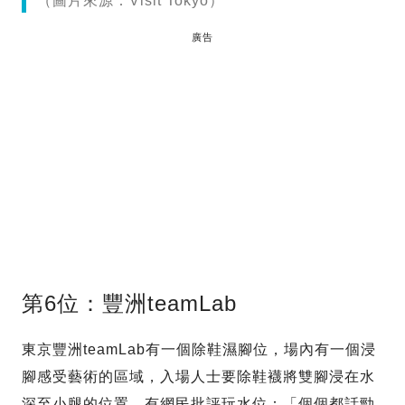
（圖片來源：Visit Tokyo）
廣告
第6位：豐洲teamLab
東京豐洲teamLab有一個除鞋濕腳位，場內有一個浸
腳感受藝術的區域，入場人士要除鞋襪將雙腳浸在水
深至小腿的位置。有網民批評玩水位：「個個都話勁