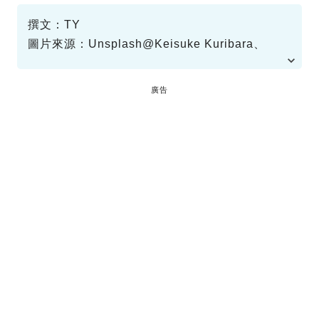
撰文：TY
圖片來源：Unsplash@Keisuke Kuribara、
Unsplash@Laurentiu Morariu、
Unsplash@Denys Nevozhai、
資料或影片來源：gooランキング
廣告
Unsplash@Robby McCullough、
Unsplash@Jaison Lin、Unsplash@Liam
Burnett-Blue、Unsplash@Sophie Keen、
Unsplash@ALEXANDRE LALLEMAND、
Sanrio Puroland官網