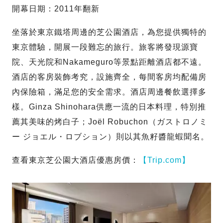
開幕日期：2011年翻新
坐落於東京鐵塔周邊的芝公園酒店，為您提供獨特的
東京體驗，開展一段難忘的旅行。旅客將發現源寶
院、天光院和Nakameguro等景點距離酒店都不遠。
酒店的客房裝飾考究，設施齊全，每間客房均配備房
內保險箱，滿足您的安全需求。酒店周邊餐飲選擇多
樣。Ginza Shinohara供應一流的日本料理，特別推
薦其美味的烤白子；Joël Robuchon（ガストロノミ
ー ジョエル・ロブション）則以其魚籽醬龍蝦聞名。
查看東京芝公園大酒店優惠房價：
【Trip.com】