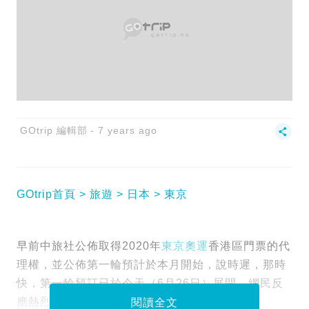
GOtrip 編輯部
7 years ago
GOtrip首頁
旅遊
日本
東京
早前中旅社公佈取得2020年
東京奧運
香港區門票的代
理權，並公佈第一輪預計於本月開始，說時遲，那時
快，第一輪預訂已於今天（6月26日）展開，網民反
應熱烈，瞬間就攻陷了
中旅社網站
！
閱讀全文