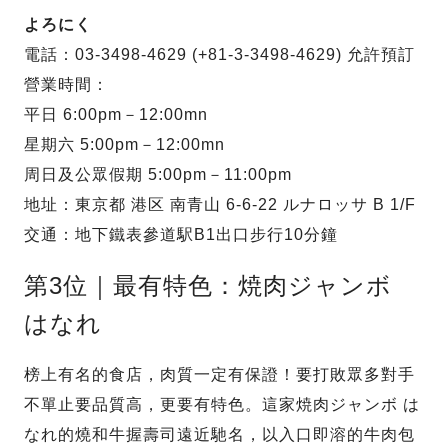
よろにく
電話：03-3498-4629 (+81-3-3498-4629) 允許預訂
營業時間：
平日 6:00pm－12:00mn
星期六 5:00pm－12:00mn
周日及公眾假期 5:00pm－11:00pm
地址：東京都 港区 南青山 6-6-22 ルナロッサ B 1/F
交通：地下鐵表參道駅B1出口步行10分鐘
第3位｜最有特色：焼肉ジャンボ
はなれ
榜上有名的食店，肉質一定有保證！要打敗眾多對手
不單止要品質高，更要有特色。這家焼肉ジャンボ は
なれ的燒和牛握壽司遠近馳名，以入口即溶的牛肉包