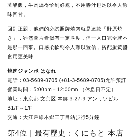
著醋飯，牛肉燒得恰到好處，不用醬汁也足以令人餘
味回甘。
回到正題，他們的必試照牌燒肉就是這款「野原焼
き」，雖然圖片看似有一定厚度，但一入口完全就不
是那一回事。口感柔軟到令人難以置信，搭配蛋黃醬
食用更美味！
焼肉ジャンボ はなれ
電話：03-5689-8705 (+81-3-5689-8705)允許預訂
營業時間：5:00pm－12:00mn （休息日不定）
地址：東京都 文京区 本郷 3-27-9 アンリツビル
B1/F～1/F
交通：大江戶線本鄉三丁目站步行5分鐘
第4位｜最有歷史：くにもと 本店