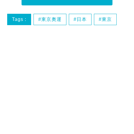
Tags :
東京奧運
日本
東京
中旅社
GOtrip - 日本
GOtrip - 日本最新旅遊資訊！點擊瀏覽各地旅遊攻略：
東京
｜
大阪
｜
京都
｜
沖繩
｜
北海道