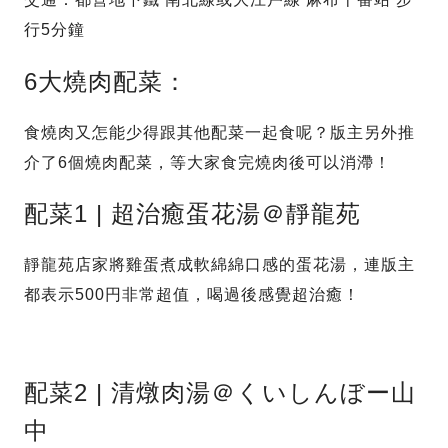
行5分鐘
6大燒肉配菜：
食燒肉又怎能少得跟其他配菜一起食呢？版主另外推
介了6個燒肉配菜，等大家食完燒肉後可以消滯！
配菜1 | 超治癒蛋花湯＠靜龍苑
靜龍苑店家將雞蛋煮成軟綿綿口感的蛋花湯，連版主
都表示500円非常超值，喝過後感覺超治癒！
配菜2 | 清燉肉湯＠くいしんぼー山
中