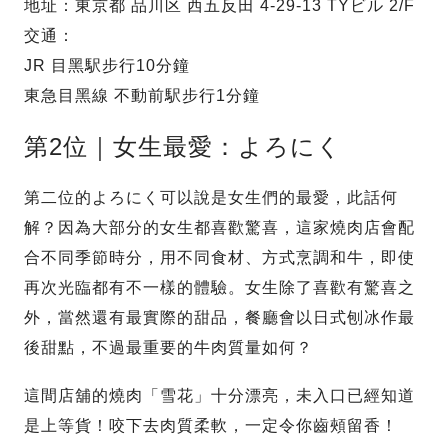
地址：東京都 品川区 西五反田 4-29-13 TYビル 2/F
交通：
JR 目黑駅步行10分鐘
東急目黑線 不動前駅步行1分鐘
第2位｜女生最愛：よろにく
第二位的よろにく可以說是女生們的最愛，此話何
解？因為大部分的女生都喜歡驚喜，這家燒肉店會配
合不同季節時分，用不同食材、方式烹調和牛，即使
再次光臨都有不一樣的體驗。女生除了喜歡有驚喜之
外，當然還有最實際的甜品，餐廳會以日式刨冰作最
後甜點，不過最重要的牛肉質量如何？
這間店舖的燒肉「雪花」十分漂亮，未入口已經知道
是上等貨！咬下去肉質柔軟，一定令你齒頰留香！