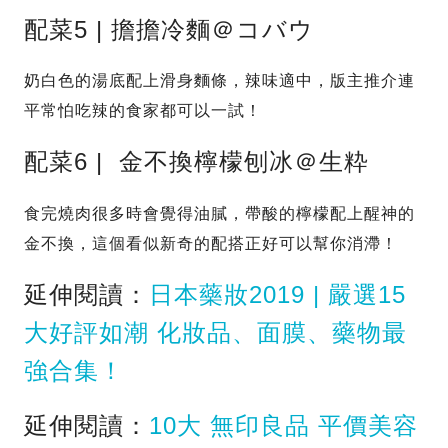
配菜5 | 擔擔冷麵＠コバウ
奶白色的湯底配上滑身麵條，辣味適中，版主推介連
平常怕吃辣的食家都可以一試！
配菜6 | 金不換檸檬刨冰＠生粋
食完燒肉很多時會覺得油膩，帶酸的檸檬配上醒神的
金不換，這個看似新奇的配搭正好可以幫你消滯！
延伸閱讀：
日本藥妝2019 | 嚴選15
大好評如潮 化妝品、面膜、藥物最
強合集！
延伸閱讀：
10大 無印良品 平價美容