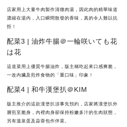
店家用上大量牛肉製作清燉肉湯，因此肉的精華味道
濃縮在湯內，入口瞬間散發的香味，真的令人難以抗
拒！
配菜3 | 油炸牛腸＠一輪咲いても花
は花
這道菜用上優質牛腸油炸，版主稱吃起來口感爽脆，
一改內臟及煎炸食物的「重口味」印象！
配菜4 | 和牛漢堡扒＠KIM
版主推介的這款漢堡扒須事先預約，店家將漢堡扒外
層煎至脆身，內裡肉身卻保持粉嫩多汁的生肉狀態，
另有溫泉蛋及蒜蓉包作伴菜。