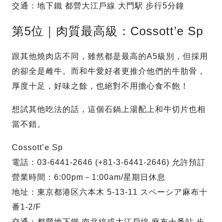
交通：地下鐵 都營大江戶線 大門駅 步行5分鐘
第5位｜肉質最高級：Cossott’e Sp
跟其他燒肉店不同，雖然都是最高的A5級別，但採用
的卻全是雌牛。而和牛愛好者更推介他們的牛肋骨，
厚度十足，好味之餘，也絕對不用擔心食不飽！
想試其他吃法的話，這個石鍋上湯配上和牛切片也相
當不錯。
Cossott’e Sp
電話：03-6441-2646 (+81-3-6441-2646) 允許預訂
營業時間：6:00pm－1:00am/星期日休息
地址：東京都港区六本木 5-13-11 スペーシア麻布十
番1-2/F
交通：都營地下鐵 南北線或大江戶線 麻布十番站 步