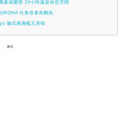
 萬葉俱樂部 24小時溫泉休息空間
飽IROHA 任食吞拿魚鯛魚
okyo 儀式感滿載又美味
廣告