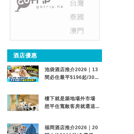
酒店優惠
池袋酒店推介2026｜13
間必住最平$196起/30秒
到車站/免費碳酸溫泉
樓下就是築地場外市場
想平住寬敞客房就選這間
東京酒店
福岡酒店推介2026｜20