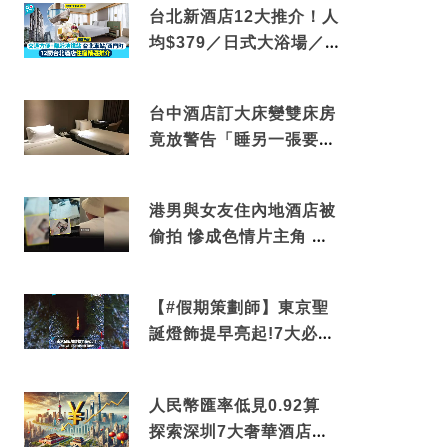
台北新酒店12大推介！人
均$379／日式大浴場／1
分鐘到捷運／米芝蓮推介
台中酒店訂大床變雙床房
竟放警告「睡另一張要加
錢」網民：好孤寒
港男與女友住內地酒店被
偷拍 慘成色情片主角 鏡
頭位置曝光 逾180間酒店
中招
【#假期策劃師】東京聖
誕燈飾提早亮起!7大必去
打卡點 快把路線收藏吧
人民幣匯率低見0.92算
探索深圳7大奢華酒店體