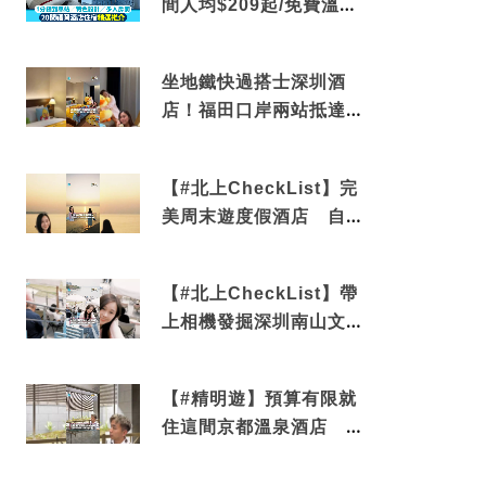
間人均$209起/免費溫泉/
近博多車站
坐地鐵快過搭士深圳酒
店！福田口岸兩站抵達
還有免費烘洗服務
【#北上CheckList】完
美周末遊度假酒店 自帶
電影院 必打卡深圳膠囊
列車
【#北上CheckList】帶
上相機發掘深圳南山文藝
角落 2天1夜住進海景套
房享受私人時光
【#精明遊】預算有限就
住這間京都溫泉酒店 車
站行5分鐘可達 必吃自助
早餐