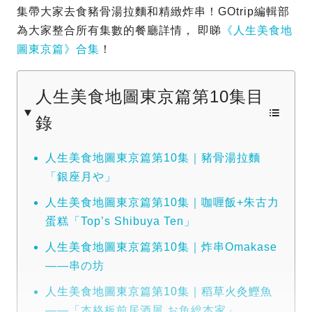
集帶大家去食豬骨湯拉麵和精緻炸串！GOtrip編輯部
為大家整合所有集數的餐廳詳情， 即睇
《人生美食地
圖東京篇》合集
！
人生美食地圖東京篇第10集目
錄
人生美食地圖東京篇第10集｜豬骨湯拉麵
「銀座月や」
人生美食地圖東京篇第10集｜咖喱飯+朱古力
蛋糕「Top’s Shibuya Ten」
人生美食地圖東京篇第10集｜炸串Omakase
——串の坊
人生美食地圖東京篇第10集｜稻草火灸鰹魚
——「本格板前居酒屋 お魚総本家」