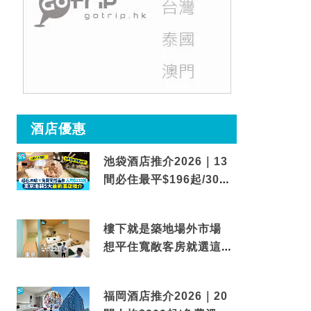
酒店優惠
池袋酒店推介2026｜13
間必住最平$196起/30秒
到車站/免費碳酸溫泉
樓下就是築地場外市場
想平住寬敞客房就選這間
東京酒店
福岡酒店推介2026｜20