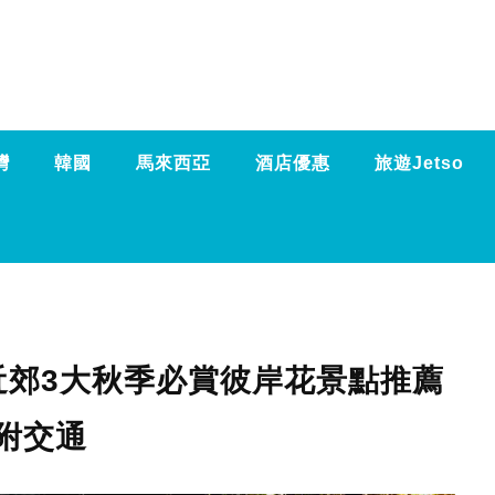
灣
韓國
馬來西亞
酒店優惠
旅遊Jetso
京近郊3大秋季必賞彼岸花景點推薦
附交通