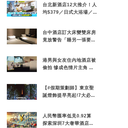
台北新酒店12大推介！人
均$379／日式大浴場／1
分鐘到捷運／米芝蓮推介
台中酒店訂大床變雙床房
竟放警告「睡另一張要加
錢」網民：好孤寒
港男與女友住內地酒店被
偷拍 慘成色情片主角 鏡
頭位置曝光 逾180間酒店
中招
【#假期策劃師】東京聖
誕燈飾提早亮起!7大必去
打卡點 快把路線收藏吧
人民幣匯率低見0.92算
探索深圳7大奢華酒店體