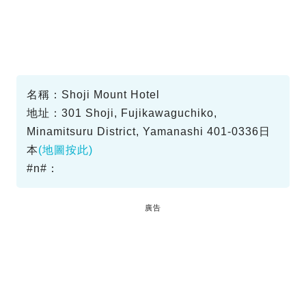
名稱：Shoji Mount Hotel
地址：301 Shoji, Fujikawaguchiko,
Minamitsuru District, Yamanashi 401-0336日
本
(地圖按此)
#n#：
廣告