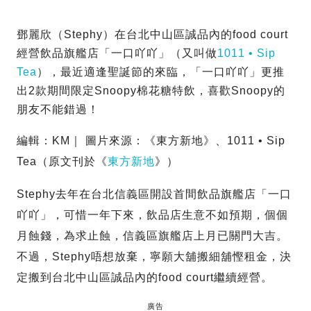
鄧麗欣（Stephy）在台北中山區誠品內的food court
經營飲品旗艦店「一口吖吖」（又叫做
1011 • Sip
Tea
），最近適逢聖誕節的來臨，「一口吖吖」更推
出2款期間限定Snoopy棉花糖特飲，喜歡Snoopy的
朋友不能錯過！
編輯：KM｜ 圖片來源：《東方新地》、1011 • Sip
Tea（原文刊於《
東方新地
》）
Stephy去年在台北信義區開設首間飲品旗艦店「一口
吖吖」，可惜一年下來，飲品店生意不如預期，個個
月蝕錢，為求止蝕，信義區旗艦店上月已關門大吉。
不過，Stephy唔想放棄，寧願大舖搬細舖慳租金，決
定搬到台北中山區誠品內的food court繼續經營。
廣告