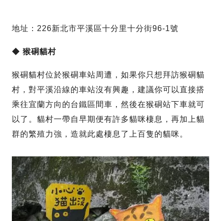
地址：226新北市平溪區十分里十分街96-1號
◆
猴硐貓村
猴硐貓村位於猴硐車站周遭，如果你只想拜訪猴硐貓
村，對平溪沿線的車站沒有興趣，建議你可以直接搭
乘往宜蘭方向的台鐵區間車，然後在猴硐站下車就可
以了。貓村一帶自早期便有許多貓咪棲息，再加上貓
群的繁殖力強，造就此處棲息了上百隻的貓咪。