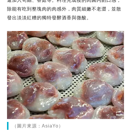
還加入筍絲、香菇等。料理完成後的肉圓內餡口感，
除能有吃到整塊肉的肉感外，肉質細嫩不老澀，並散
發出淡淡紅糟的獨特發酵酒香與微酸。
（圖片來源：AsiaYo）