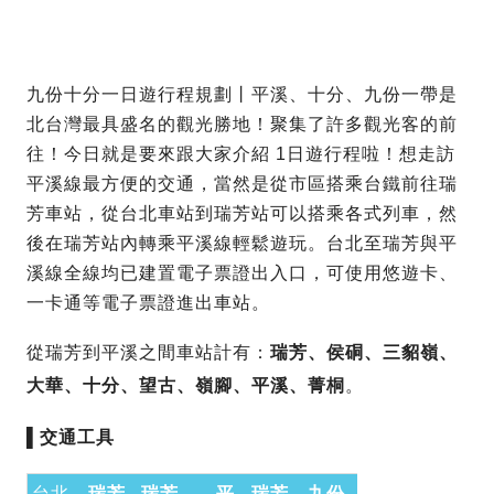
九份十分一日遊行程規劃丨平溪、十分、九份一帶是
北台灣最具盛名的觀光勝地！聚集了許多觀光客的前
往！今日就是要來跟大家介紹 1日遊行程啦！想走訪
平溪線最方便的交通，當然是從市區搭乘台鐵前往瑞
芳車站，從台北車站到瑞芳站可以搭乘各式列車，然
後在瑞芳站內轉乘平溪線輕鬆遊玩。台北至瑞芳與平
溪線全線均已建置電子票證出入口，可使用悠遊卡、
一卡通等電子票證進出車站。
從瑞芳到平溪之間車站計有：
瑞芳、侯硐、三貂嶺、
大華、十分、望古、嶺腳、平溪、菁桐
。
▌
交通工具
台北
→瑞芳
瑞芳←→平
瑞芳→九份