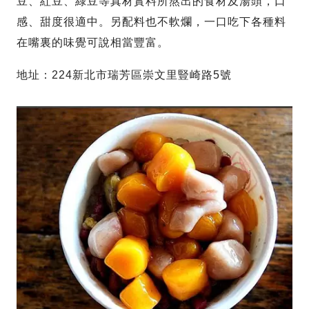
豆、紅豆、綠豆等真材實料所熬出的食材及湯頭，口
感、甜度很適中。另配料也不軟爛，一口吃下各種料
在嘴裏的味覺可說相當豐富。
地址：224新北市瑞芳區崇文里豎崎路5號