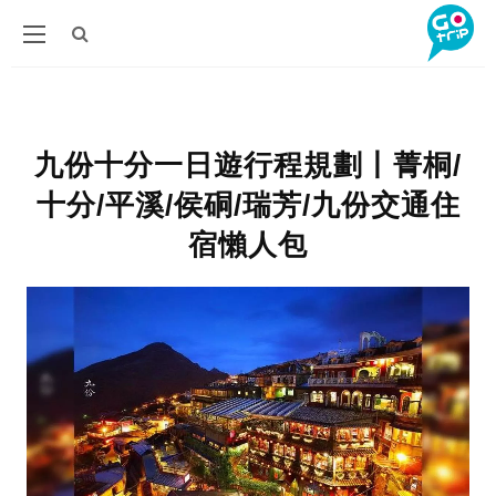
九份十分一日遊行程規劃丨菁桐/
十分/平溪/侯硐/瑞芳/九份交通住
宿懶人包