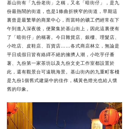
基山街有「九份老街」之稱，又名「暗街仔」，是九
份最熱鬧的街道，也是1條曲折狹窄的街道，早期這
裏曾是最繁華的商業中心，而當時的礦工們經常在下
午到進入深夜後，便聚集於基山街上，因此這裏便有
了「暗街仔」的稱著。今日雜貨店、銀樓、理髮店、
小吃店、皮鞋店、百貨店……各式商店林立，無論是
平日或假日皆有絡繹不絕的擁擠人潮，小吃芋仔番
薯、九份第一家茶坊以及九份文史工作室都設置於
此，還有觀景台可遠眺海景。基山街內的九重町客棧
是九份1個舊式建築中的佳作，橘黃色燈光也給人懷
舊的印象。