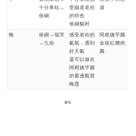
十分車站→
受鐵道老街
湯
侯硐
的特色
侯硐貓村
晚
侯硐→瑞芳
感受老街的
阿柑姨芋圓
→九份
氣氛，遇到
金枝紅糟肉
好天氣
圓
還可以做在
阿柑姨芋圓
的窗邊觀賞
晚霞
廣告