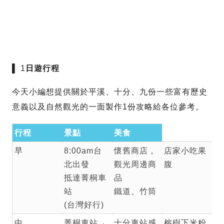
▌ 1
日遊行程
今天小編想提供關於平溪、十分、九份一些富有歷史
意義以及自然觀光的一面製作1份攻略給各位參考。
行程
景點
美食
早
8:00am台
懷舊商店，
店家小吃果
北出發
觀光周邊商
腹
抵達菁桐車
品
站
鐵道、竹筒
(台灣好行)
中
菁桐車站→
十分車站感
榕樹下米粉