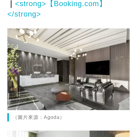
｜
<strong>【Booking.com】
</strong>
（圖片來源：Agoda）