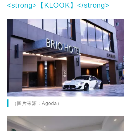
<strong>【KLOOK】</strong>
（圖片來源：Agoda）