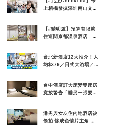
【#北上CheckList】帶
上相機發掘深圳南山文藝
角落 2天1夜住進海景套
房享受私人時光
【#精明遊】預算有限就
住這間京都溫泉酒店 車
站行5分鐘可達 必吃自助
早餐
台北新酒店12大推介！人
均$379／日式大浴場／1
分鐘到捷運／米芝蓮推介
台中酒店訂大床變雙床房
竟放警告「睡另一張要加
錢」網民：好孤寒
港男與女友住內地酒店被
偷拍 慘成色情片主角 鏡
頭位置曝光 逾180間酒店