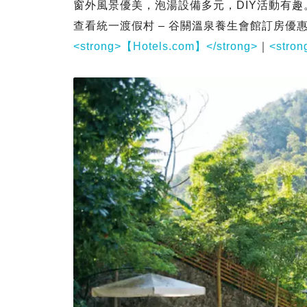
窗外風景優美，泡湯設備多元，DIY活動有趣
查看統一渡假村 – 谷關溫泉養生會館訂房優
<strong>【Hotels.com】</strong>
｜
<stro