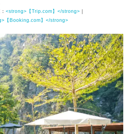
。
惠：
<strong>【Trip.com】</strong>
｜
ng>【Booking.com】</strong>