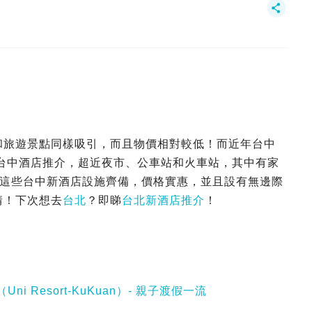
食和旅遊景點同樣吸引，而且物價相對較低！而近年台中
7大台中酒店推介，超近夜市、公車站和火車站，其中有家
選擇。這些台中新酒店設施齊備，價格實惠，並且設有無邊際
情！下次想去
台北
？即睇
台北新酒店推介
！
 Resort-KuKuan）- 親子渡假一流