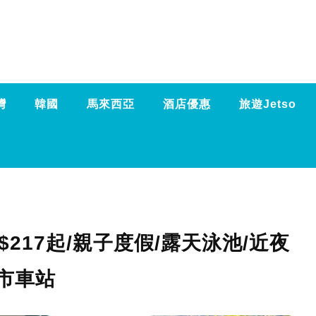
灣
韓國
馬來西亞
酒店優惠
旅遊Jetso
217起/親子度假/露天泳池/近夜
市車站