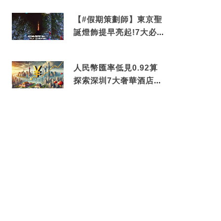
中招
【#假期策劃師】東京聖
誕燈飾提早亮起!7大必去
打卡點 快把路線收藏吧
人民幣匯率低見0.92算
探索深圳7大奢華酒店體
驗