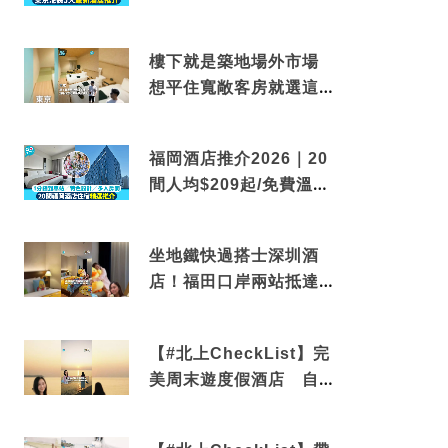
到車站/免費碳酸溫泉
樓下就是築地場外市場
想平住寬敞客房就選這間
東京酒店
福岡酒店推介2026｜20
間人均$209起/免費溫泉/
近博多車站
坐地鐵快過搭士深圳酒
店！福田口岸兩站抵達
還有免費烘洗服務
【#北上CheckList】完
美周末遊度假酒店 自帶
電影院 必打卡深圳膠囊
列車