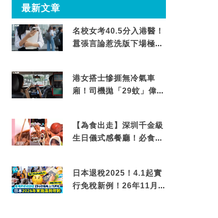
最新文章
名校女考40.5分入港醫！
囂張言論惹洗版下場極震
撼
港女搭士慘捱無冷氣車
廂！司機拋「29蚊」偉論
揭驚人結局
【為食出走】深圳千金級
生日儀式感餐廳！必食失
傳香港名菜仙鶴神針＋黃
金松葉蟹斗
日本退稅2025！4.1起實
行免稅新例！26年11月
新制先付後退 即睇步驟！