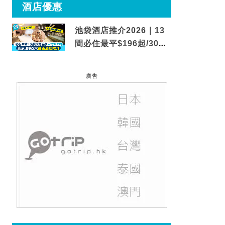
酒店優惠
池袋酒店推介2026｜13
間必住最平$196起/30秒
到車站/免費碳酸溫泉
廣告