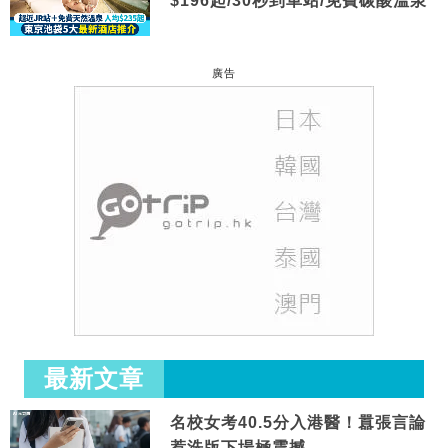
$196起/30秒到車站/免費碳酸溫泉
廣告
最新文章
名校女考40.5分入港醫！囂張言論
惹洗版下場極震撼