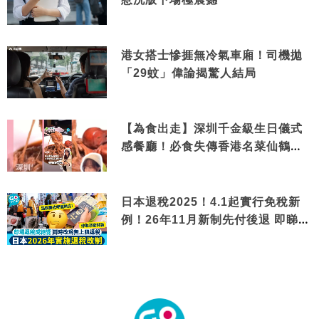
港女搭士慘捱無冷氣車廂！司機拋
「29蚊」偉論揭驚人結局
【為食出走】深圳千金級生日儀式
感餐廳！必食失傳香港名菜仙鶴神
針＋黃金松葉蟹斗
日本退稅2025！4.1起實行免稅新
例！26年11月新制先付後退 即睇步
驟！