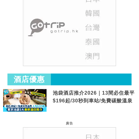
酒店優惠
池袋酒店推介2026｜13間必住最平
$196起/30秒到車站/免費碳酸溫泉
廣告