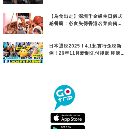
【為食出走】深圳千金級生日儀式
感餐廳！必食失傳香港名菜仙鶴神
針＋黃金松葉蟹斗
日本退稅2025！4.1起實行免稅新
例！26年11月新制先付後退 即睇步
驟！