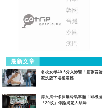
最新文章
名校女考40.5分入港醫！囂張言論
惹洗版下場極震撼
港女搭士慘捱無冷氣車廂！司機拋
「29蚊」偉論揭驚人結局