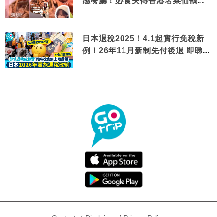
感餐廳！必食失傳香港名菜仙鶴神
針＋黃金松葉蟹斗
日本退稅2025！4.1起實行免稅新
例！26年11月新制先付後退 即睇步
驟！