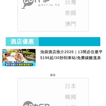
酒店優惠
池袋酒店推介2026｜13間必住最平
$196起/30秒到車站/免費碳酸溫泉
廣告