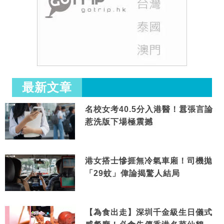
最新文章
名校女考40.5分入港醫！囂張言論
惹洗版下場極震撼
港女搭士慘捱無冷氣車廂！司機拋
「29蚊」偉論揭驚人結局
【為食出走】深圳千金級生日儀式