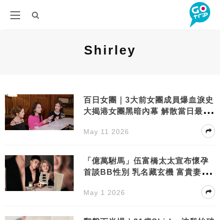
Shirley
百日女團｜3大前女團成員爆血淚史
大揭港女團黑暗內幕 解散當日最心
碎
May 11 2026
「億萬駙馬」伍富橋太太宣布懷孕
首談BB性別 乳名藏玄機 富貴妻孕
肚預產期曝光
May 1 2026