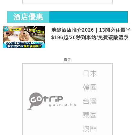
酒店優惠
池袋酒店推介2026｜13間必住最平
$196起/30秒到車站/免費碳酸溫泉
廣告