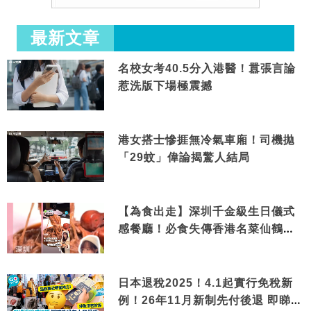
最新文章
名校女考40.5分入港醫！囂張言論
惹洗版下場極震撼
港女搭士慘捱無冷氣車廂！司機拋
「29蚊」偉論揭驚人結局
【為食出走】深圳千金級生日儀式
感餐廳！必食失傳香港名菜仙鶴神
針＋黃金松葉蟹斗
日本退稅2025！4.1起實行免稅新
例！26年11月新制先付後退 即睇步