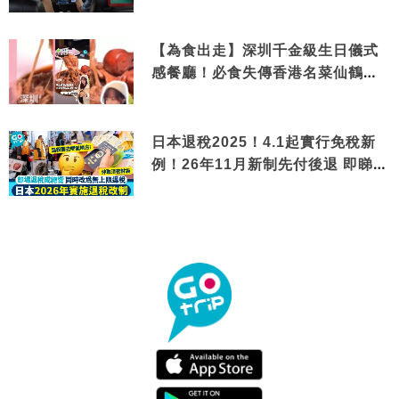
【為食出走】深圳千金級生日儀式
感餐廳！必食失傳香港名菜仙鶴神
針＋黃金松葉蟹斗
日本退稅2025！4.1起實行免稅新
例！26年11月新制先付後退 即睇步
驟！