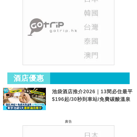
酒店優惠
池袋酒店推介2026｜13間必住最平
$196起/30秒到車站/免費碳酸溫泉
廣告