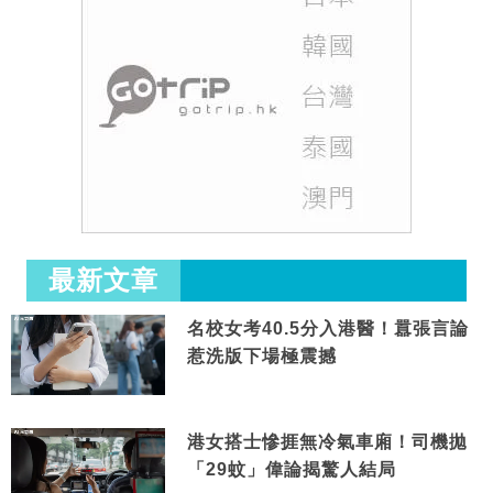
最新文章
名校女考40.5分入港醫！囂張言論
惹洗版下場極震撼
港女搭士慘捱無冷氣車廂！司機拋
「29蚊」偉論揭驚人結局