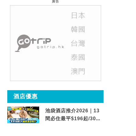
廣告
酒店優惠
池袋酒店推介2026｜13
間必住最平$196起/30秒
到車站/免費碳酸溫泉