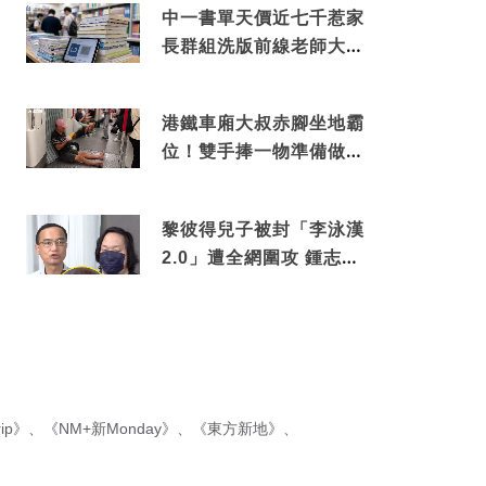
中一書單天價近七千惹家
長群組洗版前線老師大爆
綑綁銷售真正內幕
港鐵車廂大叔赤腳坐地霸
位！雙手捧一物準備做出
隨時被罰數千元舉動
黎彼得兒子被封「李泳漢
2.0」遭全網圍攻 鍾志光
罕有動氣護航揭內情
ip》
、
《NM+新Monday》
、
《東方新地》
、