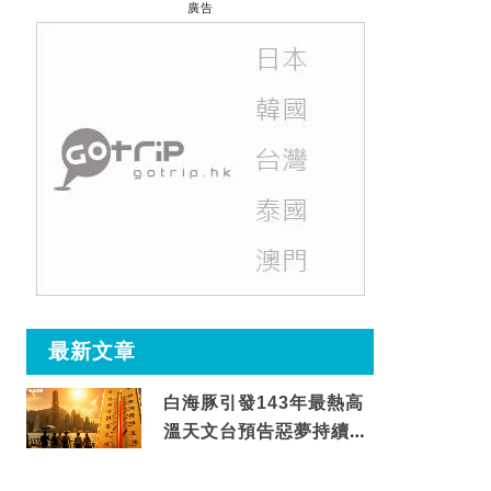
廣告
最新文章
白海豚引發143年最熱高
溫天文台預告惡夢持續至
這天