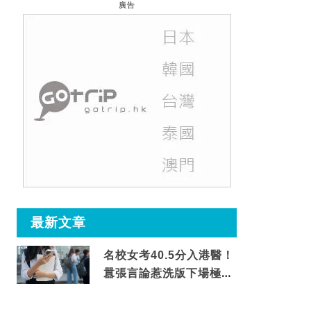
廣告
最新文章
名校女考40.5分入港醫！
囂張言論惹洗版下場極震
撼