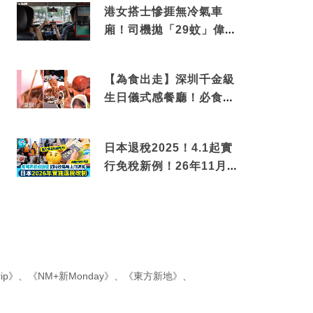
港女搭士慘捱無冷氣車
廂！司機拋「29蚊」偉論
揭驚人結局
【為食出走】深圳千金級
生日儀式感餐廳！必食失
傳香港名菜仙鶴神針＋黃
金松葉蟹斗
日本退稅2025！4.1起實
行免稅新例！26年11月
新制先付後退 即睇步
驟！
ip》
、
《NM+新Monday》
、
《東方新地》
、