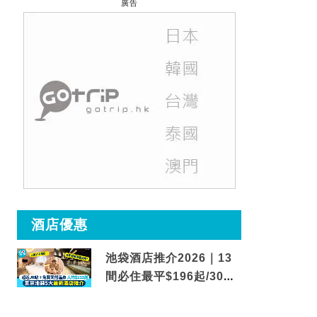
廣告
酒店優惠
池袋酒店推介2026｜13
間必住最平$196起/30秒
到車站/免費碳酸溫泉