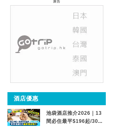
廣告
酒店優惠
池袋酒店推介2026｜13
間必住最平$196起/30秒
到車站/免費碳酸溫泉