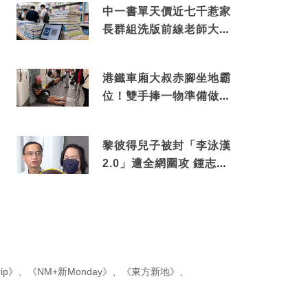
中一書單天價近七千惹家
長群組洗版前線老師大爆
綑綁銷售真正內幕
港鐵車廂大叔赤腳坐地霸
位！雙手捧一物準備做出
隨時被罰數千元舉動
黎彼得兒子被封「李泳漢
2.0」遭全網圍攻 鍾志光
罕有動氣護航揭內情
ip》
、
《NM+新Monday》
、
《東方新地》
、