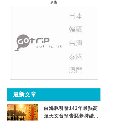
廣告
最新文章
白海豚引發143年最熱高
溫天文台預告惡夢持續至
這天