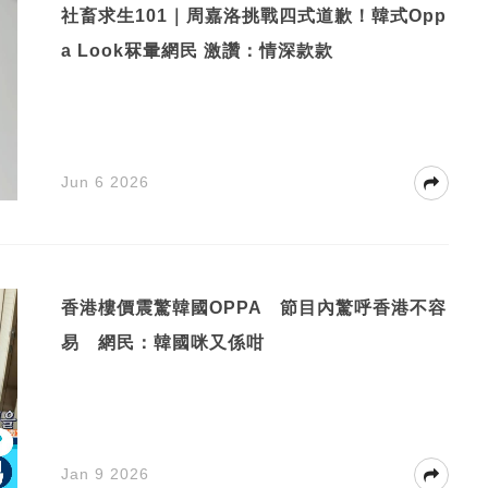
社畜求生101｜周嘉洛挑戰四式道歉！韓式Opp
a Look冧暈網民 激讚：情深款款
Jun 6 2026
香港樓價震驚韓國OPPA 節目內驚呼香港不容
易 網民：韓國咪又係咁
Jan 9 2026