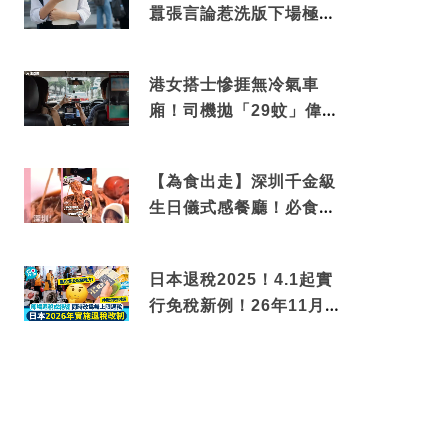
囂張言論惹洗版下場極震
撼
港女搭士慘捱無冷氣車
廂！司機拋「29蚊」偉論
揭驚人結局
【為食出走】深圳千金級
生日儀式感餐廳！必食失
傳香港名菜仙鶴神針＋黃
金松葉蟹斗
日本退稅2025！4.1起實
行免稅新例！26年11月
新制先付後退 即睇步驟！