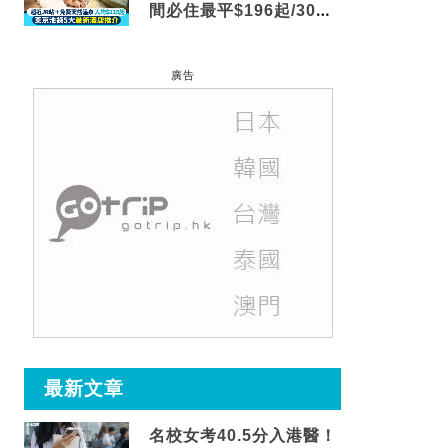
間必住最平$196起/30秒
到車站/免費碳酸溫泉
廣告
最新文章
名校女考40.5分入港醫！