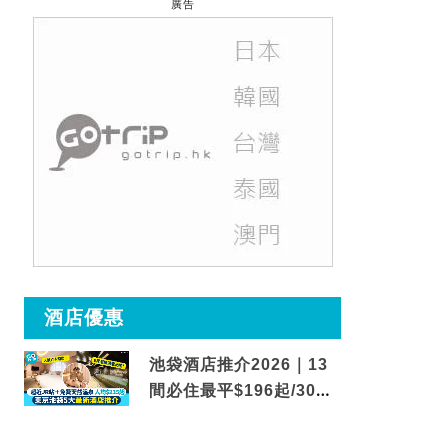
廣告
酒店優惠
池袋酒店推介2026｜13
間必住最平$196起/30秒
到車站/免費碳酸溫泉