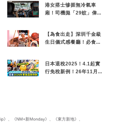
港女搭士慘捱無冷氣車
廂！司機拋「29蚊」偉論
揭驚人結局
【為食出走】深圳千金級
生日儀式感餐廳！必食失
傳香港名菜仙鶴神針＋黃
金松葉蟹斗
日本退稅2025！4.1起實
行免稅新例！26年11月
新制先付後退 即睇步
驟！
ip》
、
《NM+新Monday》
、
《東方新地》
、