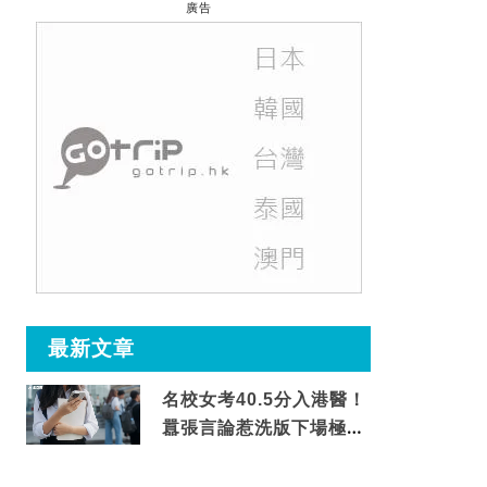
廣告
最新文章
名校女考40.5分入港醫！
囂張言論惹洗版下場極震
撼