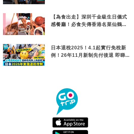
【為食出走】深圳千金級生日儀式
感餐廳！必食失傳香港名菜仙鶴神
針＋黃金松葉蟹斗
日本退稅2025！4.1起實行免稅新
例！26年11月新制先付後退 即睇步
驟！