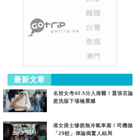
最新文章
名校女考40.5分入港醫！囂張言論
惹洗版下場極震撼
港女搭士慘捱無冷氣車廂！司機拋
「29蚊」偉論揭驚人結局