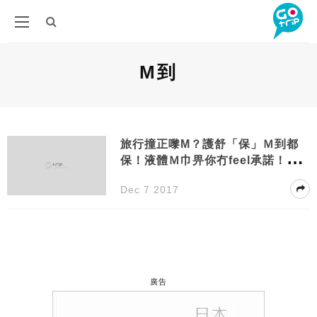
M到
旅行撞正嚟M？護舒「保」Ｍ到都
保！液體Ｍ巾畀你冇feel承諾！@M
iss Sunny
Dec 7 2017
廣告