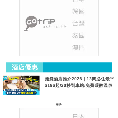
酒店優惠
池袋酒店推介2026｜13間必住最平
$196起/30秒到車站/免費碳酸溫泉
廣告