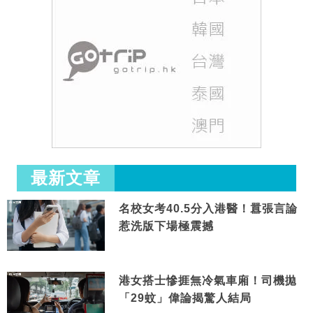
最新文章
名校女考40.5分入港醫！囂張言論
惹洗版下場極震撼
港女搭士慘捱無冷氣車廂！司機拋
「29蚊」偉論揭驚人結局