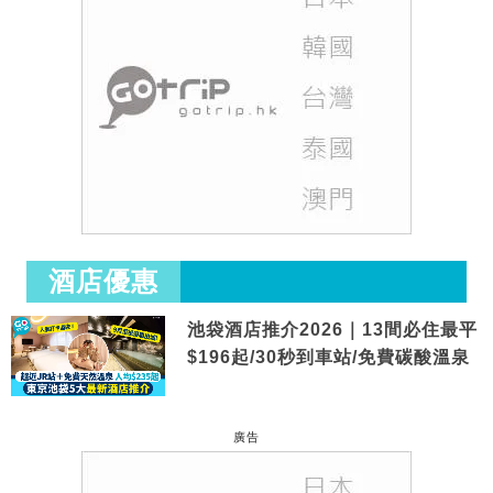
酒店優惠
池袋酒店推介2026｜13間必住最平
$196起/30秒到車站/免費碳酸溫泉
廣告