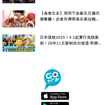
【為食出走】深圳千金級生日儀式
感餐廳！必食失傳香港名菜仙鶴神
針＋黃金松葉蟹斗
日本退稅2025！4.1起實行免稅新
例！26年11月新制先付後退 即睇步
驟！