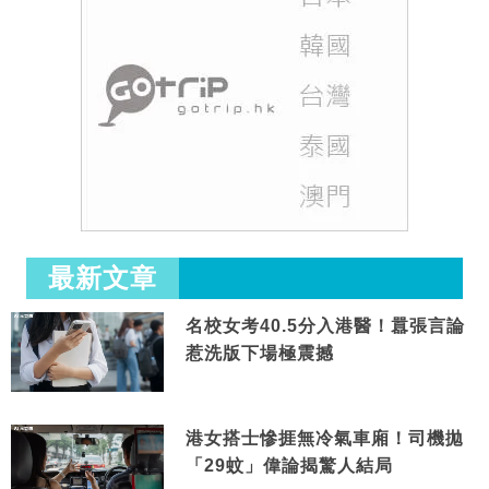
最新文章
名校女考40.5分入港醫！囂張言論
惹洗版下場極震撼
港女搭士慘捱無冷氣車廂！司機拋
「29蚊」偉論揭驚人結局