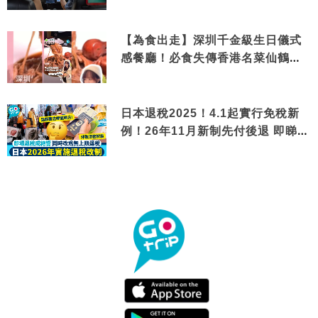
【為食出走】深圳千金級生日儀式
感餐廳！必食失傳香港名菜仙鶴神
針＋黃金松葉蟹斗
日本退稅2025！4.1起實行免稅新
例！26年11月新制先付後退 即睇步
驟！