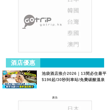
酒店優惠
池袋酒店推介2026｜13間必住最平
$196起/30秒到車站/免費碳酸溫泉
廣告