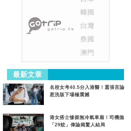
最新文章
名校女考40.5分入港醫！囂張言論
惹洗版下場極震撼
港女搭士慘捱無冷氣車廂！司機拋
「29蚊」偉論揭驚人結局