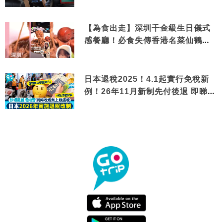
【為食出走】深圳千金級生日儀式
感餐廳！必食失傳香港名菜仙鶴神
針＋黃金松葉蟹斗
日本退稅2025！4.1起實行免稅新
例！26年11月新制先付後退 即睇步
驟！