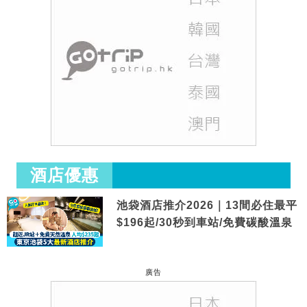
酒店優惠
池袋酒店推介2026｜13間必住最平
$196起/30秒到車站/免費碳酸溫泉
廣告