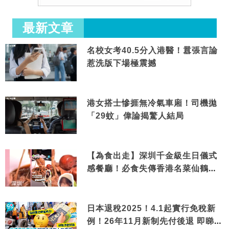
最新文章
名校女考40.5分入港醫！囂張言論
惹洗版下場極震撼
港女搭士慘捱無冷氣車廂！司機拋
「29蚊」偉論揭驚人結局
【為食出走】深圳千金級生日儀式
感餐廳！必食失傳香港名菜仙鶴神
針＋黃金松葉蟹斗
日本退稅2025！4.1起實行免稅新
例！26年11月新制先付後退 即睇步