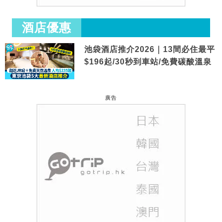
酒店優惠
池袋酒店推介2026｜13間必住最平
$196起/30秒到車站/免費碳酸溫泉
廣告