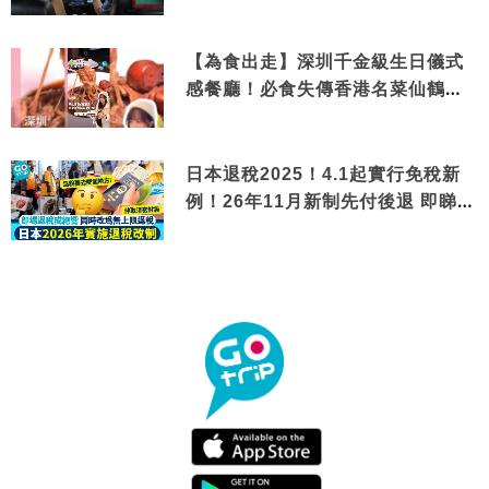
【為食出走】深圳千金級生日儀式
感餐廳！必食失傳香港名菜仙鶴神
針＋黃金松葉蟹斗
日本退稅2025！4.1起實行免稅新
例！26年11月新制先付後退 即睇步
驟！