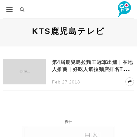
KTS鹿児島テレビ
第4屆鹿兒島拉麵王冠軍出爐｜在地
人推薦｜好吃人氣拉麵店排名TOP
5
Feb 27 2018
廣告