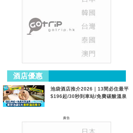
酒店優惠
池袋酒店推介2026｜13間必住最平
$196起/30秒到車站/免費碳酸溫泉
廣告