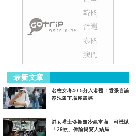
最新文章
名校女考40.5分入港醫！囂張言論
惹洗版下場極震撼
港女搭士慘捱無冷氣車廂！司機拋
「29蚊」偉論揭驚人結局