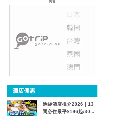
廣告
酒店優惠
池袋酒店推介2026｜13
間必住最平$196起/30秒
到車站/免費碳酸溫泉