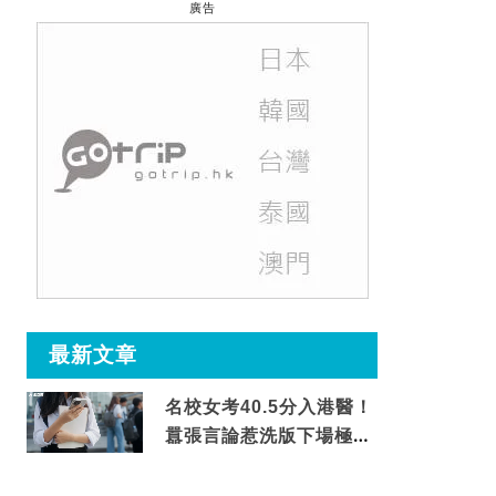
廣告
最新文章
名校女考40.5分入港醫！
囂張言論惹洗版下場極震
撼