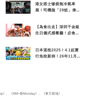
港女搭士慘捱無冷氣車
廂！司機拋「29蚊」偉論
揭驚人結局
【為食出走】深圳千金級
生日儀式感餐廳！必食失
傳香港名菜仙鶴神針＋黃
金松葉蟹斗
日本退稅2025！4.1起實
行免稅新例！26年11月
新制先付後退 即睇步
驟！
ip》
、
《NM+新Monday》
、
《東方新地》
、