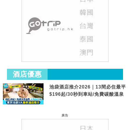
酒店優惠
池袋酒店推介2026｜13間必住最平
$196起/30秒到車站/免費碳酸溫泉
廣告