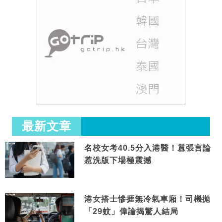
最新文章
名校女考40.5分入港醫！囂張言論
惹洗版下場極震撼
港女搭士慘捱無冷氣車廂！司機拋
「29蚊」偉論揭驚人結局