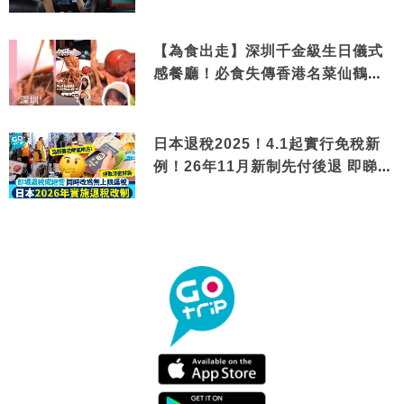
【為食出走】深圳千金級生日儀式
感餐廳！必食失傳香港名菜仙鶴神
針＋黃金松葉蟹斗
日本退稅2025！4.1起實行免稅新
例！26年11月新制先付後退 即睇步
驟！