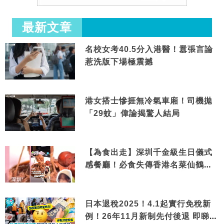
最新文章
名校女考40.5分入港醫！囂張言論
惹洗版下場極震撼
港女搭士慘捱無冷氣車廂！司機拋
「29蚊」偉論揭驚人結局
【為食出走】深圳千金級生日儀式
感餐廳！必食失傳香港名菜仙鶴神
針＋黃金松葉蟹斗
日本退稅2025！4.1起實行免稅新
例！26年11月新制先付後退 即睇步