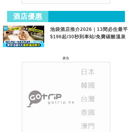
酒店優惠
池袋酒店推介2026｜13間必住最平
$196起/30秒到車站/免費碳酸溫泉
廣告