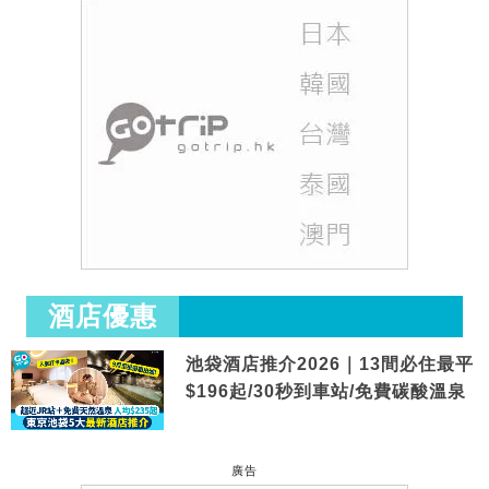
酒店優惠
池袋酒店推介2026｜13間必住最平
$196起/30秒到車站/免費碳酸溫泉
廣告