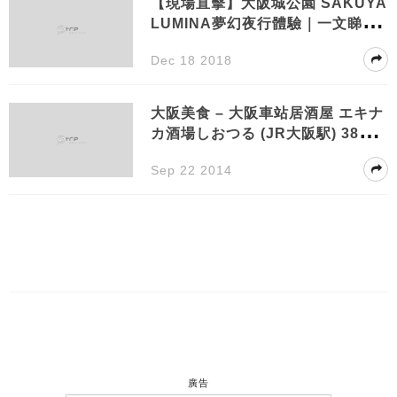
【現場直擊】大阪城公園 SAKUYA
LUMINA夢幻夜行體驗｜一文睇晒
打卡位＋購票方法＋交通＋地圖
Dec 18 2018
大阪美食 – 大阪車站居酒屋 エキナ
カ酒場しおつる (JR大阪駅) 380円
活鮑魚刺身
Sep 22 2014
廣告