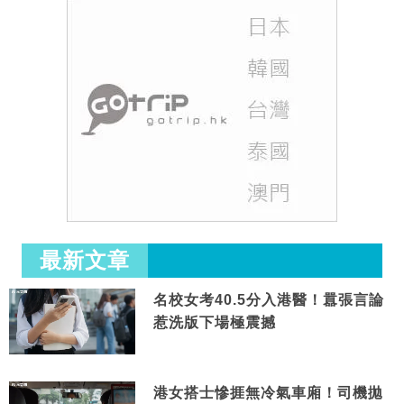
最新文章
名校女考40.5分入港醫！囂張言論
惹洗版下場極震撼
港女搭士慘捱無冷氣車廂！司機拋