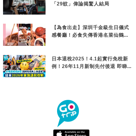
「29蚊」偉論揭驚人結局
【為食出走】深圳千金級生日儀式
感餐廳！必食失傳香港名菜仙鶴神
針＋黃金松葉蟹斗
日本退稅2025！4.1起實行免稅新
例！26年11月新制先付後退 即睇步
驟！