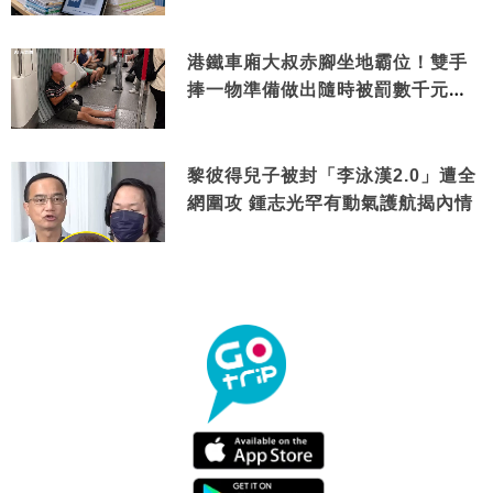
港鐵車廂大叔赤腳坐地霸位！雙手
捧一物準備做出隨時被罰數千元舉
動
黎彼得兒子被封「李泳漢2.0」遭全
網圍攻 鍾志光罕有動氣護航揭內情