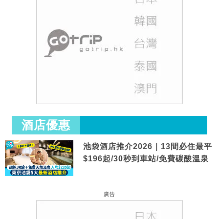
酒店優惠
池袋酒店推介2026｜13間必住最平
$196起/30秒到車站/免費碳酸溫泉
廣告