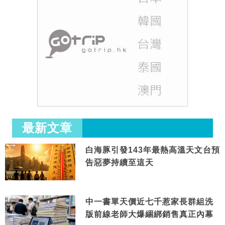
最新文章
白海豚引發143年最熱高溫天文台預
告惡夢持續至這天
中一書單天價近七千惹家長群組洗
版前線老師大爆綑綁銷售真正內幕