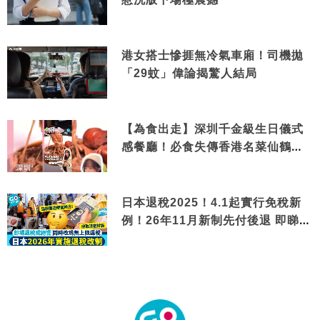
港女搭士慘捱無冷氣車廂！司機拋
「29蚊」偉論揭驚人結局
【為食出走】深圳千金級生日儀式
感餐廳！必食失傳香港名菜仙鶴神
針＋黃金松葉蟹斗
日本退稅2025！4.1起實行免稅新
例！26年11月新制先付後退 即睇步
驟！