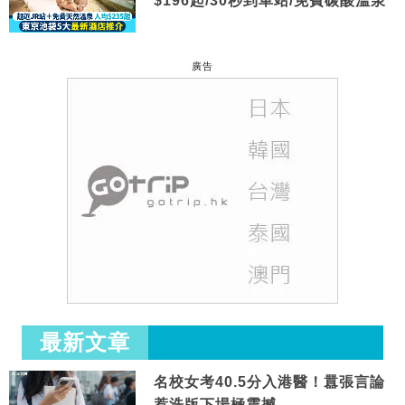
$196起/30秒到車站/免費碳酸溫泉
廣告
最新文章
名校女考40.5分入港醫！囂張言論
惹洗版下場極震撼