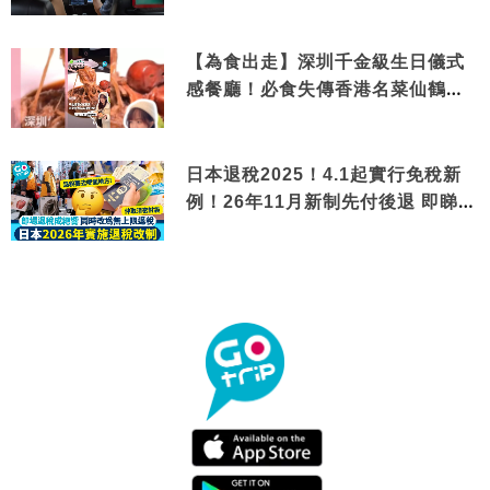
【為食出走】深圳千金級生日儀式
感餐廳！必食失傳香港名菜仙鶴神
針＋黃金松葉蟹斗
日本退稅2025！4.1起實行免稅新
例！26年11月新制先付後退 即睇步
驟！