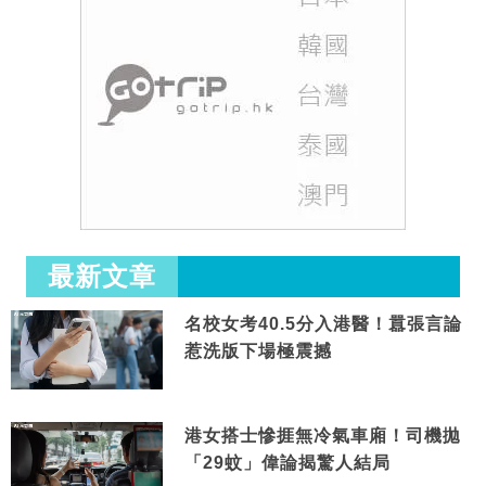
最新文章
名校女考40.5分入港醫！囂張言論
惹洗版下場極震撼
港女搭士慘捱無冷氣車廂！司機拋
「29蚊」偉論揭驚人結局