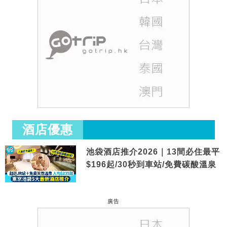
酒店優惠
池袋酒店推介2026｜13間必住最平
$196起/30秒到車站/免費碳酸溫泉
廣告