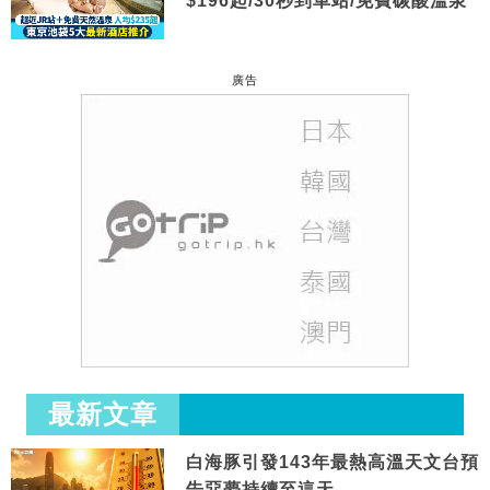
$196起/30秒到車站/免費碳酸溫泉
廣告
最新文章
白海豚引發143年最熱高溫天文台預
告惡夢持續至這天