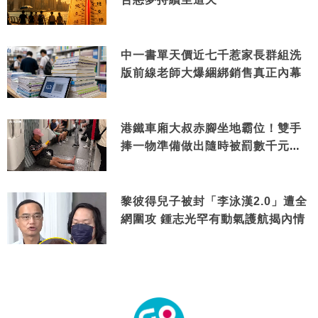
中一書單天價近七千惹家長群組洗
版前線老師大爆綑綁銷售真正內幕
港鐵車廂大叔赤腳坐地霸位！雙手
捧一物準備做出隨時被罰數千元舉
動
黎彼得兒子被封「李泳漢2.0」遭全
網圍攻 鍾志光罕有動氣護航揭內情