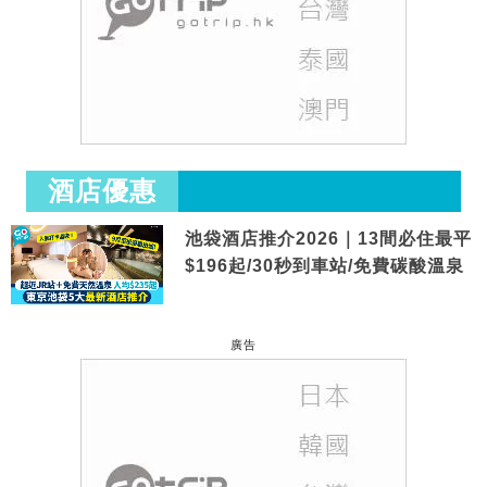
酒店優惠
池袋酒店推介2026｜13間必住最平
$196起/30秒到車站/免費碳酸溫泉
廣告