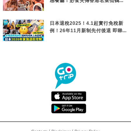
感餐廳！必食失傳香港名菜仙鶴神
針＋黃金松葉蟹斗
日本退稅2025！4.1起實行免稅新
例！26年11月新制先付後退 即睇步
驟！