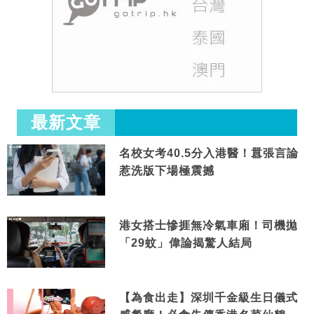
最新文章
名校女考40.5分入港醫！囂張言論
惹洗版下場極震撼
港女搭士慘捱無冷氣車廂！司機拋
「29蚊」偉論揭驚人結局
【為食出走】深圳千金級生日儀式