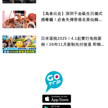
【為食出走】深圳千金級生日儀式
感餐廳！必食失傳香港名菜仙鶴神
針＋黃金松葉蟹斗
日本退稅2025！4.1起實行免稅新
例！26年11月新制先付後退 即睇步
驟！