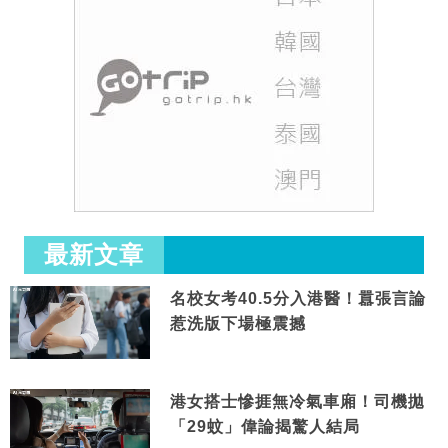
最新文章
名校女考40.5分入港醫！囂張言論
惹洗版下場極震撼
港女搭士慘捱無冷氣車廂！司機拋
「29蚊」偉論揭驚人結局