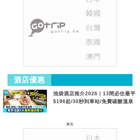
酒店優惠
池袋酒店推介2026｜13間必住最平
$196起/30秒到車站/免費碳酸溫泉
廣告