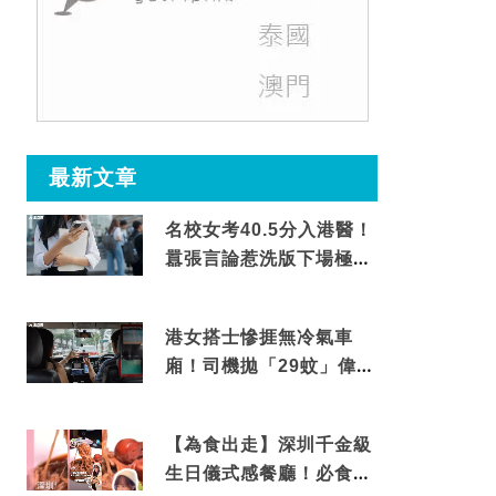
最新文章
名校女考40.5分入港醫！
囂張言論惹洗版下場極震
撼
港女搭士慘捱無冷氣車
廂！司機拋「29蚊」偉論
揭驚人結局
【為食出走】深圳千金級
生日儀式感餐廳！必食失