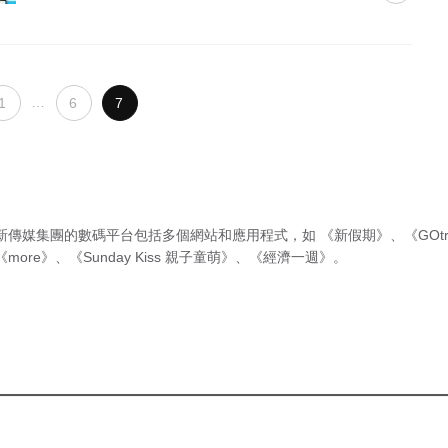
…
1
6
7
新傳媒集團的數碼平台包括多個網站和應用程式，如
《新假期》
、
《GOtr
《more》
、
《Sunday Kiss 親子童萌》
、
《經濟一週》
。