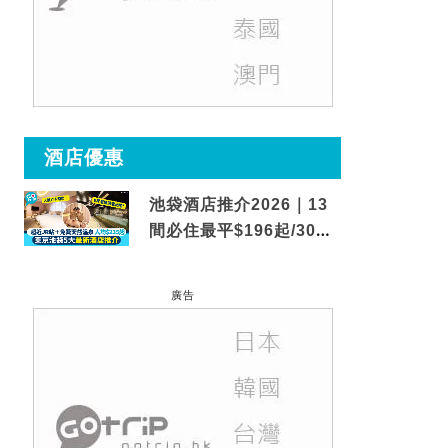
酒店優惠
池袋酒店推介2026｜13
間必住最平$196起/30秒
到車站/免費碳酸溫泉
廣告