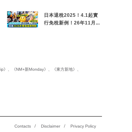
傳香港名菜仙鶴神針＋黃
金松葉蟹斗
日本退稅2025！4.1起實
行免稅新例！26年11月
新制先付後退 即睇步驟！
ip》
、
《NM+新Monday》
、
《東方新地》
、
/
/
Contacts
Disclaimer
Privacy Policy