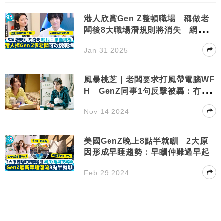
港人欣賞Gen Z整頓職場 稱做老
闆後8大職場潛規則將消失 網民：
蠢材！
Jan 31 2025
風暴桃芝｜老闆要求打風帶電腦WF
H GenZ同事1句反擊被轟：冇責
任心
Nov 14 2024
美國GenZ晚上8點半就瞓 2大原
因形成早睡趨勢：早瞓仲難過早起
Feb 29 2024