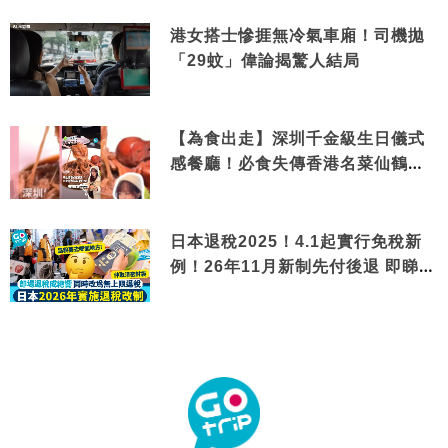
港女搭士慘捱無冷氣車廂！司機拋
「29蚊」偉論揭驚人結局
【為食出走】深圳千金級生日儀式
感餐廳！必食失傳香港名菜仙鶴神
針＋黃金松葉蟹斗
日本退稅2025！4.1起實行免稅新
例！26年11月新制先付後退 即睇步
驟！