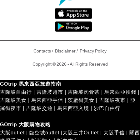
/
/
Contacts
Disclaimer
Privacy Policy
Copyright © 2026 - All Rights Reserved
GOtrip 馬來西亞旅遊指南
吉隆坡自由行
|
吉隆坡超市
|
吉隆坡肉骨茶
|
馬來西亞換錢
|
吉隆坡美食
|
馬來西亞手信
|
茨廠街美食
|
吉隆坡夜市
|
亞
羅街夜市
|
吉隆坡交通
|
馬來西亞入境
|
沙巴自由行
GOtrip 大阪購物攻略
大阪outlet
|
臨空城outlet
|
大阪三井Outlet
|
大阪手信
|
關西