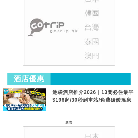
酒店優惠
池袋酒店推介2026｜13間必住最平
$196起/30秒到車站/免費碳酸溫泉
廣告