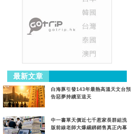
最新文章
白海豚引發143年最熱高溫天文台預
告惡夢持續至這天
中一書單天價近七千惹家長群組洗
版前線老師大爆綑綁銷售真正內幕