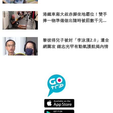
港鐵車廂大叔赤腳坐地霸位！雙手
捧一物準備做出隨時被罰數千元舉
動
黎彼得兒子被封「李泳漢2.0」遭全
網圍攻 鍾志光罕有動氣護航揭內情