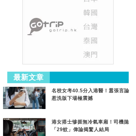
最新文章
名校女考40.5分入港醫！囂張言論
惹洗版下場極震撼
港女搭士慘捱無冷氣車廂！司機拋
「29蚊」偉論揭驚人結局