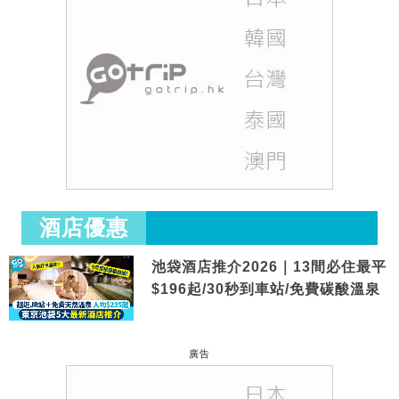
酒店優惠
池袋酒店推介2026｜13間必住最平
$196起/30秒到車站/免費碳酸溫泉
廣告