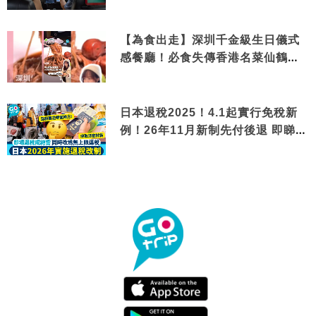
【為食出走】深圳千金級生日儀式
感餐廳！必食失傳香港名菜仙鶴神
針＋黃金松葉蟹斗
日本退稅2025！4.1起實行免稅新
例！26年11月新制先付後退 即睇步
驟！