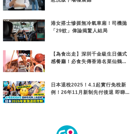
港女搭士慘捱無冷氣車廂！司機拋
「29蚊」偉論揭驚人結局
【為食出走】深圳千金級生日儀式
感餐廳！必食失傳香港名菜仙鶴神
針＋黃金松葉蟹斗
日本退稅2025！4.1起實行免稅新
例！26年11月新制先付後退 即睇步
驟！