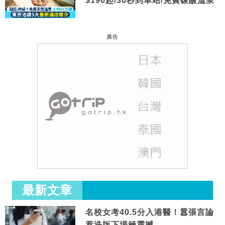
$196起/30秒到車站/免費碳酸溫泉
廣告
最新文章
名校女考40.5分入港醫！囂張言論
惹洗版下場極震撼