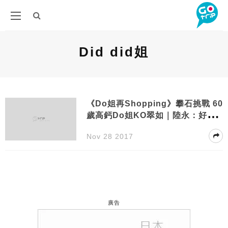
Did did姐
《Do姐再Shopping》攀石挑戰 60
歲高鈣Do姐KO翠如｜陸永：好似
曱甴咁頑強
Nov 28 2017
廣告