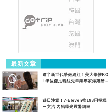
最新文章
逾半新世代爭做網紅！美大學推KO
L學位儲足粉絲先畢業專家爆殘酷現
實
遊日注意！7-Eleven推198円極端
三文治 內餡曝光震驚網民