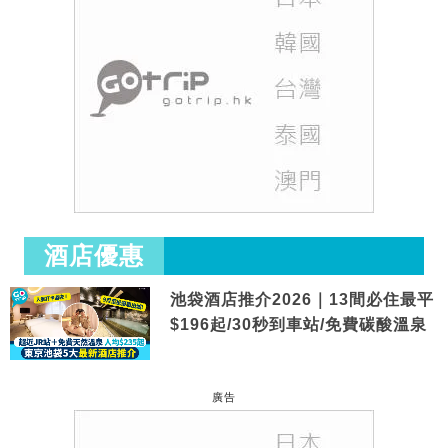
酒店優惠
池袋酒店推介2026｜13間必住最平
$196起/30秒到車站/免費碳酸溫泉
廣告